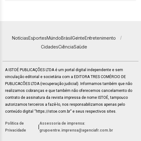
Notícias
Esportes
Mundo
Brasil
Gente
Entretenimento
Cidades
Ciência
Saúde
A ISTOÉ PUBLICAÇÕES LTDA é um portal digital independente e sem
vinculação editorial e societária com a EDITORA TRES COMÉRCIO DE
PUBLICACÕES LTDA (recuperação judicial). Informamos também que não
realizamos cobranças e que também não oferecemos cancelamento do
contrato de assinatura da revista impressa de nome ISTOÉ, tampouco
autorizamos terceiros a fazê-lo, nos responsabilizamos apenas pelo
conteúdo digital “https://istoe.com.br” e seus respectivos sites.
Política de
Assessoria de imprensa:
|
Privacidade
grupoentre.imprensa@agenciafr.com.br