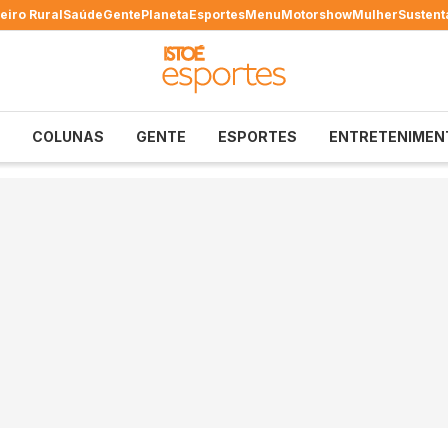
eiro Rural
Saúde
Gente
Planeta
Esportes
Menu
Motorshow
Mulher
Sustent
COLUNAS
GENTE
ESPORTES
ENTRETENIMEN