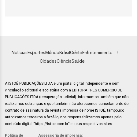
Notícias
Esportes
Mundo
Brasil
Gente
Entretenimento
Cidades
Ciência
Saúde
A ISTOÉ PUBLICAÇÕES LTDA é um portal digital independente e sem
vinculação editorial e societária com a EDITORA TRES COMÉRCIO DE
PUBLICACÕES LTDA (recuperação judicial). Informamos também que não
realizamos cobranças e que também não oferecemos cancelamento do
contrato de assinatura da revista impressa de nome ISTOÉ, tampouco
autorizamos terceiros a fazê-lo, nos responsabilizamos apenas pelo
conteúdo digital “https://istoe.com.br” e seus respectivos sites.
Política de
Assessoria de imprensa: