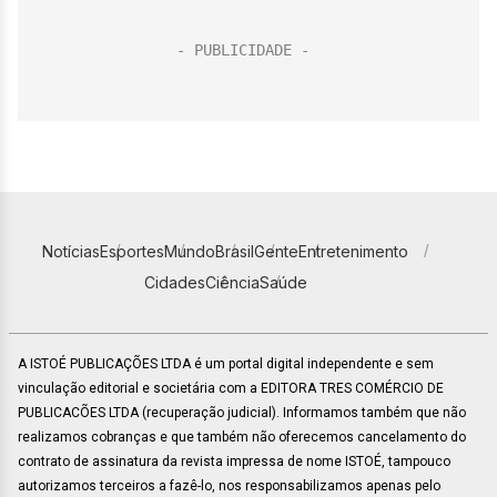
Notícias
Esportes
Mundo
Brasil
Gente
Entretenimento
Cidades
Ciência
Saúde
A ISTOÉ PUBLICAÇÕES LTDA é um portal digital independente e sem
vinculação editorial e societária com a EDITORA TRES COMÉRCIO DE
PUBLICACÕES LTDA (recuperação judicial). Informamos também que não
realizamos cobranças e que também não oferecemos cancelamento do
contrato de assinatura da revista impressa de nome ISTOÉ, tampouco
autorizamos terceiros a fazê-lo, nos responsabilizamos apenas pelo