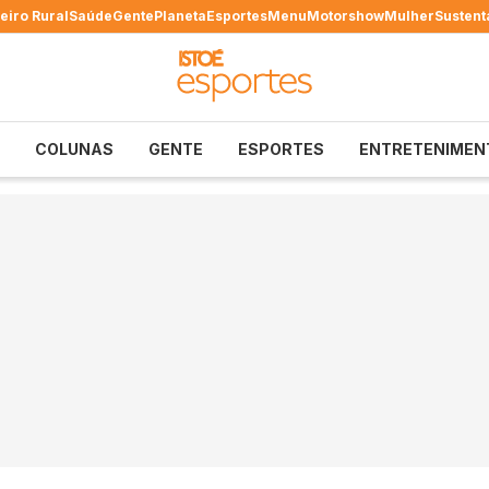
eiro Rural
Saúde
Gente
Planeta
Esportes
Menu
Motorshow
Mulher
Sustent
COLUNAS
GENTE
ESPORTES
ENTRETENIMEN