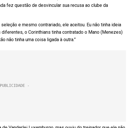
nda fez questão de desvincular sua recusa ao clube da
 a seleção e mesmo contrariado, ele aceitou. Eu não tinha ideia
 diferentes, o Corinthians tinha contratado o Mano (Menezes)
o não tinha uma coisa ligada à outra.”
a de Vanderlei Luxemburgo, mas ouviu do treinador que ele não