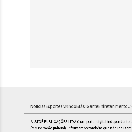
Notícias
Esportes
Mundo
Brasil
Gente
Entretenimento
C
A ISTOÉ PUBLICAÇÕES LTDA é um portal digital independente
(recuperação judicial). Informamos também que não realiza