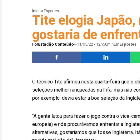
Início
>
Esportes
Tite elogia Japão,
gostaria de enfrent
Por
Estadão Conteúdo
11/05/22 - 12h50min
Em
Esportes
O técnico Tite afirmou nesta quarta-feira que o o
seleções melhor ranqueadas na Fifa, mas não con
por exemplo, devia estar a boa seleção da Inglat
“A gente lutou para fazer o jogo contra o vice-ca
europeia) e nós procurávamos enfrentar a Inglate
alternativas, gostaríamos que fosse Inglaterra, I