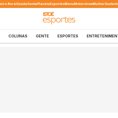
eiro Rural
Saúde
Gente
Planeta
Esportes
Menu
Motorshow
Mulher
Sustent
COLUNAS
GENTE
ESPORTES
ENTRETENIMEN