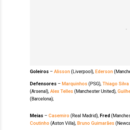
Goleiros
–
Alisson
(Liverpool),
Ederson
(Manche
Defensores
–
Marquinhos
(PSG),
Thiago Silva
(Arsenal),
Alex Telles
(Manchester United),
Guilh
(Barcelona);
Meias
–
Casemiro
(Real Madrid),
Fred
(Manchest
Coutinho
(Aston Villa),
Bruno Guimarães
(Newca