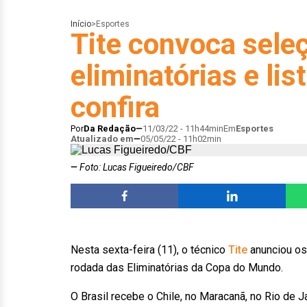
Início
>
Esportes
Tite convoca sele
eliminatórias e lis
confira
Por
Da Redação
11/03/22 - 11h44min
Em
Esportes
Atualizado em
05/05/22 - 11h02min
Foto: Lucas Figueiredo/CBF
Nesta sexta-feira (11), o técnico
Tite
anunciou os
rodada das Eliminatórias da Copa do Mundo.
O Brasil recebe o Chile, no Maracanã, no Rio de J