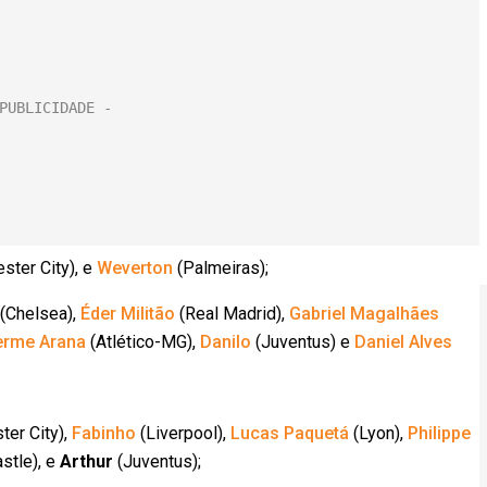
ster City), e
Weverton
(Palmeiras);
(Chelsea),
Éder Militão
(Real Madrid),
Gabriel Magalhães
erme Arana
(Atlético-MG),
Danilo
(Juventus) e
Daniel Alves
er City),
Fabinho
(Liverpool),
Lucas Paquetá
(Lyon),
Philippe
stle), e
Arthur
(Juventus);