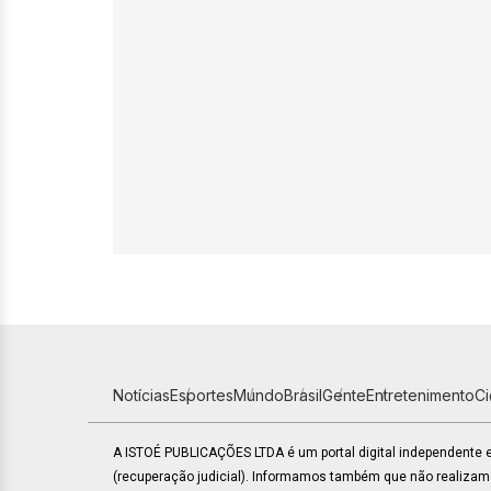
Notícias
Esportes
Mundo
Brasil
Gente
Entretenimento
C
A ISTOÉ PUBLICAÇÕES LTDA é um portal digital independente
(recuperação judicial). Informamos também que não realiza