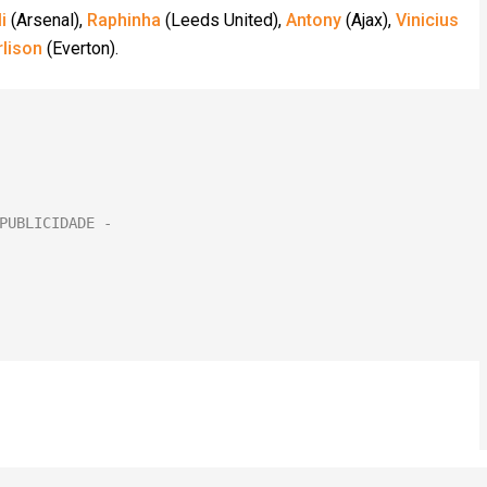
i
(Arsenal),
Raphinha
(Leeds United),
Antony
(Ajax),
Vinicius
rlison
(Everton).