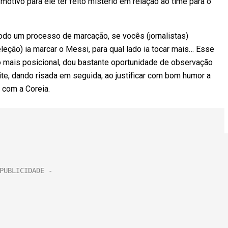
 motivo para ele ter feito mistério em relação ao time para o
todo um processo de marcação, se vocês (jornalistas)
leção) ia marcar o Messi, para qual lado ia tocar mais… Esse
ho mais posicional, dou bastante oportunidade de observação
ite, dando risada em seguida, ao justificar com bom humor a
 com a Coreia.