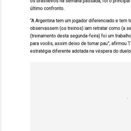
os brasileiros na semana passada, foi o principal
último confronto.
“A Argentina tem um jogador diferenciado e tem 
observassem (os treinos) iam retratar como (a se
(treinamento desta segunda-feira) foi um trabal
para vocês, assim deixo de tomar pau”, afirmou T
estratégia diferente adotada na véspera do duelo