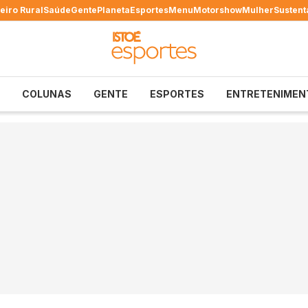
eiro Rural
Saúde
Gente
Planeta
Esportes
Menu
Motorshow
Mulher
Sustent
COLUNAS
GENTE
ESPORTES
ENTRETENIMEN