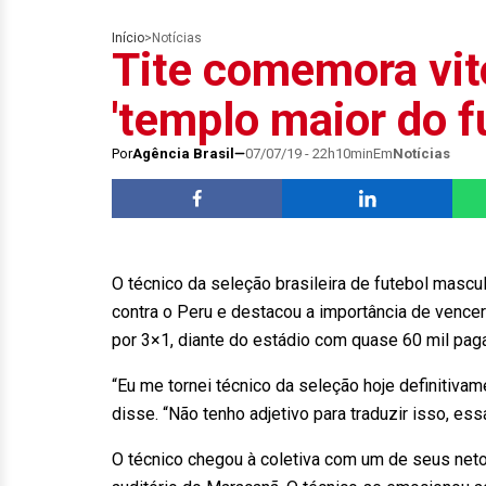
Início
>
Notícias
Tite comemora vit
'templo maior do f
Por
Agência Brasil
07/07/19 - 22h10min
Em
Notícias
O técnico da seleção brasileira de futebol mascul
contra o Peru e destacou a importância de vence
por 3×1, diante do estádio com quase 60 mil pag
“Eu me tornei técnico da seleção hoje definitiva
disse. “Não tenho adjetivo para traduzir isso, essa
O técnico chegou à coletiva com um de seus neto