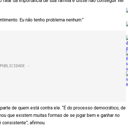
 falar da importância de sua família e disse não conseguir ver
entimento. Eu não tenho problema nenhum.”
 parte de quem está contra ele. “É do processo democrático, de
irmou que existem muitas formas de se jogar bem e ganhar no
é consistente”, afirmou.