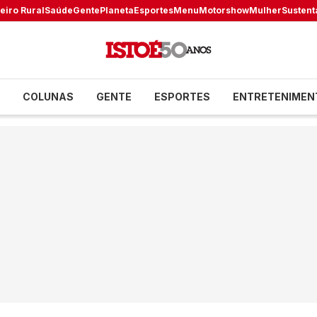
eiro Rural
Saúde
Gente
Planeta
Esportes
Menu
Motorshow
Mulher
Sustent
COLUNAS
GENTE
ESPORTES
ENTRETENIMEN