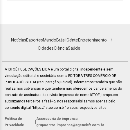
Notícias
Esportes
Mundo
Brasil
Gente
Entretenimento
Cidades
Ciência
Saúde
A ISTOÉ PUBLICAÇÕES LTDA é um portal digital independente e sem
vinculação editorial e societária com a EDITORA TRES COMÉRCIO DE
PUBLICACÕES LTDA (recuperação judicial). Informamos também que não
realizamos cobranças e que também não oferecemos cancelamento do
contrato de assinatura da revista impressa de nome ISTOÉ, tampouco
autorizamos terceiros a fazê-lo, nos responsabilizamos apenas pelo
conteúdo digital “https://istoe.com.br” e seus respectivos sites.
Política de
Assessoria de imprensa:
|
Privacidade
grupoentre.imprensa@agenciafr.com.br