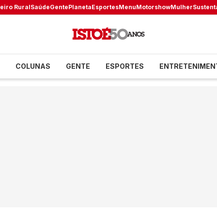
eiro Rural
Saúde
Gente
Planeta
Esportes
Menu
Motorshow
Mulher
Sustent
COLUNAS
GENTE
ESPORTES
ENTRETENIMEN