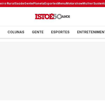
eiro Rural
Saúde
Gente
Planeta
Esportes
Menu
Motorshow
Mulher
Sustent
COLUNAS
GENTE
ESPORTES
ENTRETENIMEN