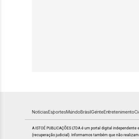
Notícias
Esportes
Mundo
Brasil
Gente
Entretenimento
C
A ISTOÉ PUBLICAÇÕES LTDA é um portal digital independente
(recuperação judicial). Informamos também que não realiza