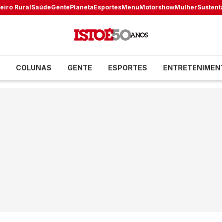
eiro Rural
Saúde
Gente
Planeta
Esportes
Menu
Motorshow
Mulher
Sustent
COLUNAS
GENTE
ESPORTES
ENTRETENIMEN