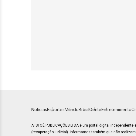
Notícias
Esportes
Mundo
Brasil
Gente
Entretenimento
C
A ISTOÉ PUBLICAÇÕES LTDA é um portal digital independente
(recuperação judicial). Informamos também que não realiza