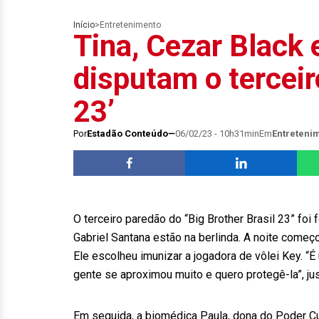
Início
>
Entretenimento
Tina, Cezar Black 
disputam o tercei
23’
Por
Estadão Conteúdo
06/02/23 - 10h31min
Em
Entreteni
O terceiro paredão do “Big Brother Brasil 23” foi 
Gabriel Santana estão na berlinda. A noite começo
Ele escolheu imunizar a jogadora de vôlei Key. 
gente se aproximou muito e quero protegê-la”, jus
Em seguida, a biomédica Paula, dona do Poder Cu