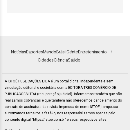
Notícias
Esportes
Mundo
Brasil
Gente
Entretenimento
Cidades
Ciência
Saúde
A ISTOÉ PUBLICAÇÕES LTDA é um portal digital independente e sem
vinculação editorial e societária com a EDITORA TRES COMÉRCIO DE
PUBLICACÕES LTDA (recuperação judicial). Informamos também que não
realizamos cobranças e que também não oferecemos cancelamento do
contrato de assinatura da revista impressa de nome ISTOÉ, tampouco
autorizamos terceiros a fazê-lo, nos responsabilizamos apenas pelo
conteúdo digital “https://istoe.com.br” e seus respectivos sites.