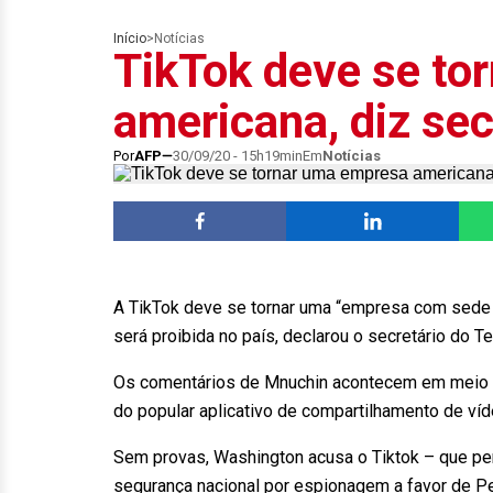
Início
>
Notícias
TikTok deve se to
americana, diz sec
Por
AFP
30/09/20 - 15h19min
Em
Notícias
A TikTok deve se tornar uma “empresa com sede n
será proibida no país, declarou o secretário do Te
Os comentários de Mnuchin acontecem em meio a 
do popular aplicativo de compartilhamento de víd
Sem provas, Washington acusa o Tiktok – que p
segurança nacional por espionagem a favor de Peq