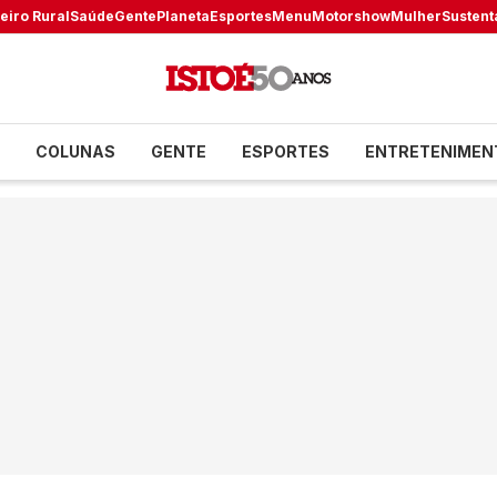
eiro Rural
Saúde
Gente
Planeta
Esportes
Menu
Motorshow
Mulher
Sustent
COLUNAS
GENTE
ESPORTES
ENTRETENIMEN