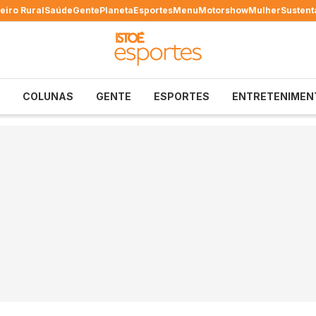
eiro Rural
Saúde
Gente
Planeta
Esportes
Menu
Motorshow
Mulher
Sustent
COLUNAS
GENTE
ESPORTES
ENTRETENIMEN