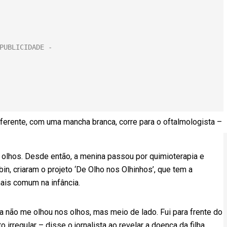
ferente, com uma mancha branca, corre para o oftalmologista –
s olhos. Desde então, a menina passou por quimioterapia e
bin, criaram o projeto ‘De Olho nos Olhinhos’, que tem a
mais comum na infância.
la não me olhou nos olhos, mas meio de lado. Fui para frente do
rregular – disse o jornalista ao revelar a doença da filha.