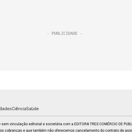
idades
Ciência
Saúde
 e sem vinculação editorial e societária com a EDITORA TRES COMÉRCIO DE PU
mos cobranças e que também não oferecemos cancelamento do contrato de assin