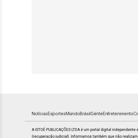
Notícias
Esportes
Mundo
Brasil
Gente
Entretenimento
C
A ISTOÉ PUBLICAÇÕES LTDA é um portal digital independente
(recuperação judicial). Informamos também que não realiza