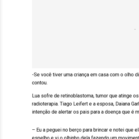
-Se você tiver uma criança em casa com o olho di
contou.
Lua sofre de retinoblastoma, tumor que atinge o
radioterapia. Tiago Leifert e a esposa, Daiana Gar
intenção de alertar os pais para a doença que é 
– Eu a peguei no berço para brincar e notei que e
espelho e vi o olhinho dela fazendo um movimento i