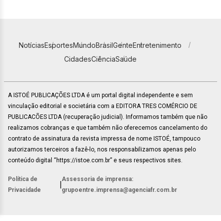
Notícias
Esportes
Mundo
Brasil
Gente
Entretenimento
Cidades
Ciência
Saúde
A ISTOÉ PUBLICAÇÕES LTDA é um portal digital independente e sem
vinculação editorial e societária com a EDITORA TRES COMÉRCIO DE
PUBLICACÕES LTDA (recuperação judicial). Informamos também que não
realizamos cobranças e que também não oferecemos cancelamento do
contrato de assinatura da revista impressa de nome ISTOÉ, tampouco
autorizamos terceiros a fazê-lo, nos responsabilizamos apenas pelo
conteúdo digital “https://istoe.com.br” e seus respectivos sites.
Política de
Assessoria de imprensa:
|
Privacidade
grupoentre.imprensa@agenciafr.com.br