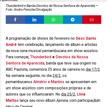
Thunderbird e Banda Devotos de Nossa Senhora de Aparecida
Foto: Andre Peniche/Divulgação
A programação de shows de fevereiro no
Sesc Santo
André
tem celebração, lançamento de álbum e artistas
da nova cena musical pernambucana em show acústico.
Para começar,
Thunderbird
e
Devotos da Nossa
Senhora de Aparecida
, banda que teve sua origem no
ABC Paulista, comemora 35 anos de carreira no
dia 17/2
.
Na semana seguinte, no dia
24/2
, os
pernambucanos
Almério e Martins
se apresentam em
um show acústico com composições próprias e de
autores que os influenciaram. No
dia 25/2
,
Lívia
Mattos
lança seu novo álbum
Apneia
, com participaç&ati
lde;o de Ceumar.