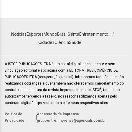
Notícias
Esportes
Mundo
Brasil
Gente
Entretenimento
Cidades
Ciência
Saúde
A ISTOÉ PUBLICAÇÕES LTDA é um portal digital independente e sem
vinculação editorial e societária com a EDITORA TRES COMÉRCIO DE
PUBLICACÕES LTDA (recuperação judicial). Informamos também que não
realizamos cobranças e que também não oferecemos cancelamento do
contrato de assinatura da revista impressa de nome ISTOÉ, tampouco
autorizamos terceiros a fazê-lo, nos responsabilizamos apenas pelo
conteúdo digital “https://istoe.com.br” e seus respectivos sites.
Política de
Assessoria de imprensa:
|
Privacidade
grupoentre.imprensa@agenciafr.com.br