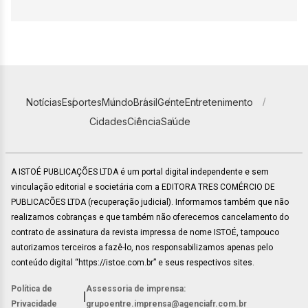
Notícias
Esportes
Mundo
Brasil
Gente
Entretenimento
Cidades
Ciência
Saúde
A ISTOÉ PUBLICAÇÕES LTDA é um portal digital independente e sem
vinculação editorial e societária com a EDITORA TRES COMÉRCIO DE
PUBLICACÕES LTDA (recuperação judicial). Informamos também que não
realizamos cobranças e que também não oferecemos cancelamento do
contrato de assinatura da revista impressa de nome ISTOÉ, tampouco
autorizamos terceiros a fazê-lo, nos responsabilizamos apenas pelo
conteúdo digital “https://istoe.com.br” e seus respectivos sites.
Política de
Assessoria de imprensa:
|
Privacidade
grupoentre.imprensa@agenciafr.com.br