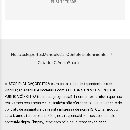
Notícias
Esportes
Mundo
Brasil
Gente
Entretenimento
Cidades
Ciência
Saúde
A ISTOÉ PUBLICAÇÕES LTDA é um portal digital independente e sem
vinculação editorial e societária com a EDITORA TRES COMÉRCIO DE
PUBLICACÕES LTDA (recuperação judicial). Informamos também que não
realizamos cobranças e que também não oferecemos cancelamento do
contrato de assinatura da revista impressa de nome ISTOÉ, tampouco
autorizamos terceiros a fazê-lo, nos responsabilizamos apenas pelo
conteúdo digital “https://istoe.com.br” e seus respectivos sites.