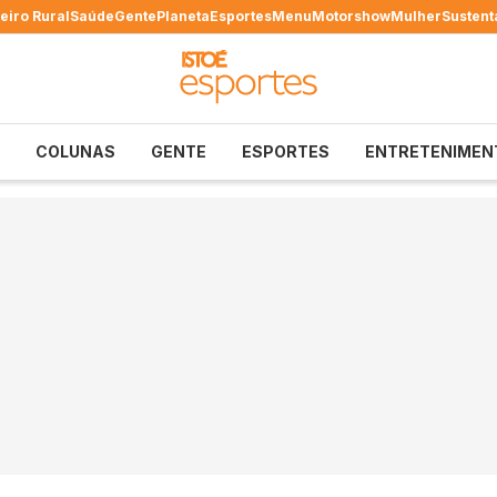
eiro Rural
Saúde
Gente
Planeta
Esportes
Menu
Motorshow
Mulher
Sustent
COLUNAS
GENTE
ESPORTES
ENTRETENIMEN