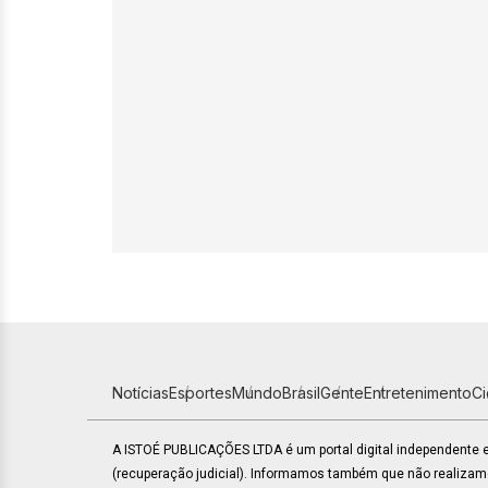
Notícias
Esportes
Mundo
Brasil
Gente
Entretenimento
C
A ISTOÉ PUBLICAÇÕES LTDA é um portal digital independente
(recuperação judicial). Informamos também que não realiza