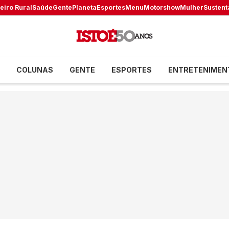
eiro Rural
Saúde
Gente
Planeta
Esportes
Menu
Motorshow
Mulher
Sustent
COLUNAS
GENTE
ESPORTES
ENTRETENIMEN