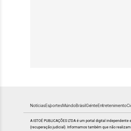
Notícias
Esportes
Mundo
Brasil
Gente
Entretenimento
C
A ISTOÉ PUBLICAÇÕES LTDA é um portal digital independente
(recuperação judicial). Informamos também que não realiza