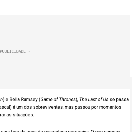
an
) e Bella Ramsey (
Game of Thrones
),
The Last of Us
se passa
 (Pascal) é um dos sobreviventes, mas passou por momentos
ar as situações.
os, para fora da zona de quarentena opressiva. O que começa