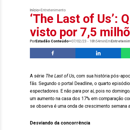
Início
>
Entretenimento
‘The Last of Us’: 
visto por 7,5 milh
Por
Estadão Conteúdo
07/02/23 - 18h54min
Em
Entreteni
A série
The Last of Us
, com sua história pós-apo
fãs. Segundo o portal Deadline, o quarto episódi
espectadores. E não para por aí, pois no domingo
um aumento na casa dos 17% em comparação com o 
se observa é uma onda de crescimento semana 
Desviando da concorrência