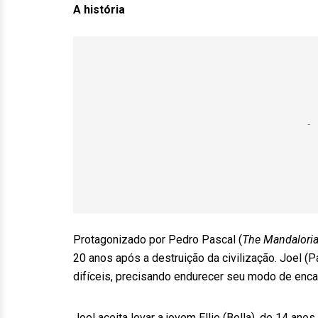
A história
Protagonizado por Pedro Pascal (
The Mandalori
20 anos após a destruição da civilização. Joel
difíceis, precisando endurecer seu modo de encar
Joel aceita levar a jovem Ellie (Bella), de 14 an