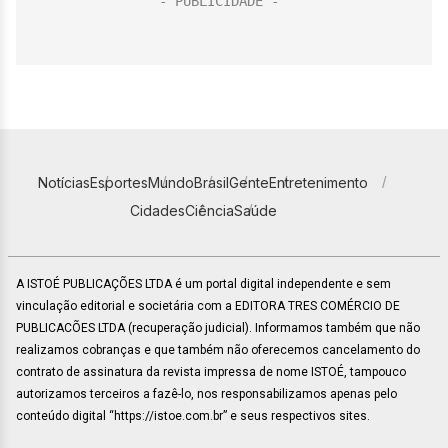
Notícias
Esportes
Mundo
Brasil
Gente
Entretenimento
Cidades
Ciência
Saúde
A ISTOÉ PUBLICAÇÕES LTDA é um portal digital independente e sem
vinculação editorial e societária com a EDITORA TRES COMÉRCIO DE
PUBLICACÕES LTDA (recuperação judicial). Informamos também que não
realizamos cobranças e que também não oferecemos cancelamento do
contrato de assinatura da revista impressa de nome ISTOÉ, tampouco
autorizamos terceiros a fazê-lo, nos responsabilizamos apenas pelo
conteúdo digital “https://istoe.com.br” e seus respectivos sites.