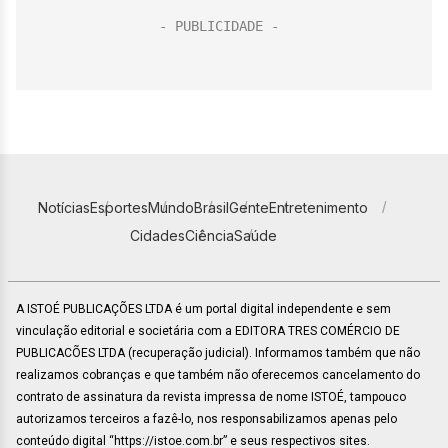
Notícias
Esportes
Mundo
Brasil
Gente
Entretenimento
Cidades
Ciência
Saúde
A ISTOÉ PUBLICAÇÕES LTDA é um portal digital independente e sem
vinculação editorial e societária com a EDITORA TRES COMÉRCIO DE
PUBLICACÕES LTDA (recuperação judicial). Informamos também que não
realizamos cobranças e que também não oferecemos cancelamento do
contrato de assinatura da revista impressa de nome ISTOÉ, tampouco
autorizamos terceiros a fazê-lo, nos responsabilizamos apenas pelo
conteúdo digital “https://istoe.com.br” e seus respectivos sites.