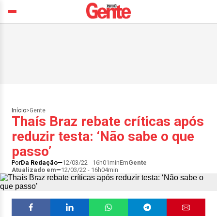
Início
>
Gente
Thaís Braz rebate críticas após
reduzir testa: ‘Não sabe o que
passo’
Por
Da Redação
12/03/22 - 16h01min
Em
Gente
Atualizado em
12/03/22 - 16h04min