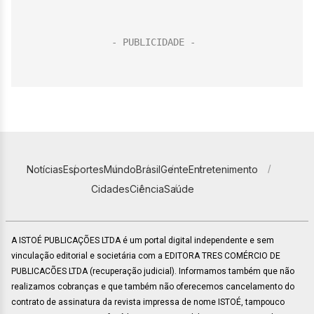
Notícias
Esportes
Mundo
Brasil
Gente
Entretenimento
Cidades
Ciência
Saúde
A ISTOÉ PUBLICAÇÕES LTDA é um portal digital independente e sem
vinculação editorial e societária com a EDITORA TRES COMÉRCIO DE
PUBLICACÕES LTDA (recuperação judicial). Informamos também que não
realizamos cobranças e que também não oferecemos cancelamento do
contrato de assinatura da revista impressa de nome ISTOÉ, tampouco