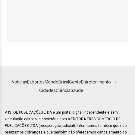
Notícias
Esportes
Mundo
Brasil
Gente
Entretenimento
Cidades
Ciência
Saúde
A ISTOÉ PUBLICAÇÕES LTDA é um portal digital independente e sem
vinculação editorial e societária com a EDITORA TRES COMÉRCIO DE
PUBLICACÕES LTDA (recuperação judicial). Informamos também que não
realizamos cobranças e que também não oferecemos cancelamento do