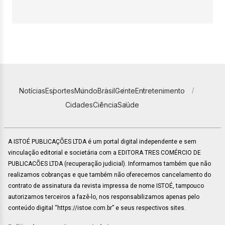
Notícias
Esportes
Mundo
Brasil
Gente
Entretenimento
Cidades
Ciência
Saúde
A ISTOÉ PUBLICAÇÕES LTDA é um portal digital independente e sem
vinculação editorial e societária com a EDITORA TRES COMÉRCIO DE
PUBLICACÕES LTDA (recuperação judicial). Informamos também que não
realizamos cobranças e que também não oferecemos cancelamento do
contrato de assinatura da revista impressa de nome ISTOÉ, tampouco
autorizamos terceiros a fazê-lo, nos responsabilizamos apenas pelo
conteúdo digital “https://istoe.com.br” e seus respectivos sites.