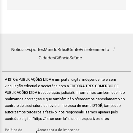
Notícias
Esportes
Mundo
Brasil
Gente
Entretenimento
Cidades
Ciência
Saúde
A ISTOÉ PUBLICAÇÕES LTDA é um portal digital independente e sem
vinculação editorial e societária com a EDITORA TRES COMÉRCIO DE
PUBLICACÕES LTDA (recuperação judicial). Informamos também que não
realizamos cobranças e que também não oferecemos cancelamento do
contrato de assinatura da revista impressa de nome ISTOÉ, tampouco
autorizamos terceiros a fazê-lo, nos responsabilizamos apenas pelo
conteúdo digital “https://istoe.com.br” e seus respectivos sites.
Política de
Assessoria de imprensa: