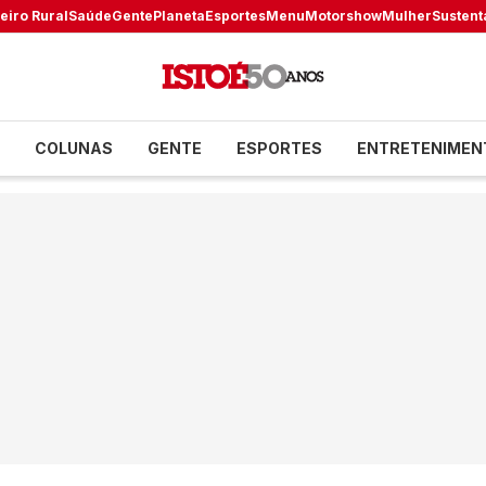
eiro Rural
Saúde
Gente
Planeta
Esportes
Menu
Motorshow
Mulher
Sustent
COLUNAS
GENTE
ESPORTES
ENTRETENIMEN