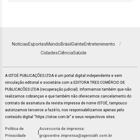
Notícias
Esportes
Mundo
Brasil
Gente
Entretenimento
Cidades
Ciência
Saúde
A ISTOÉ PUBLICAÇÕES LTDA é um portal digital independente e sem
vinculação editorial e societária com a EDITORA TRES COMÉRCIO DE
PUBLICACÕES LTDA (recuperação judicial). Informamos também que não
realizamos cobranças e que também não oferecemos cancelamento do
contrato de assinatura da revista impressa de nome ISTOÉ, tampouco
autorizamos terceiros a fazê-lo, nos responsabilizamos apenas pelo
conteúdo digital “https://istoe.com.br” e seus respectivos sites.
Política de
Assessoria de imprensa:
|
Privacidade
grupoentre.imprensa@agenciafr.com.br