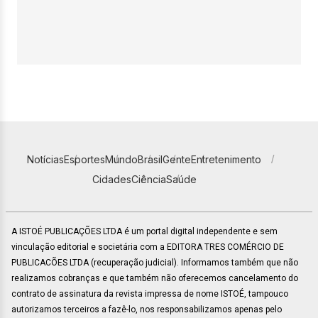
Notícias
Esportes
Mundo
Brasil
Gente
Entretenimento
Cidades
Ciência
Saúde
A ISTOÉ PUBLICAÇÕES LTDA é um portal digital independente e sem
vinculação editorial e societária com a EDITORA TRES COMÉRCIO DE
PUBLICACÕES LTDA (recuperação judicial). Informamos também que não
realizamos cobranças e que também não oferecemos cancelamento do
contrato de assinatura da revista impressa de nome ISTOÉ, tampouco
autorizamos terceiros a fazê-lo, nos responsabilizamos apenas pelo