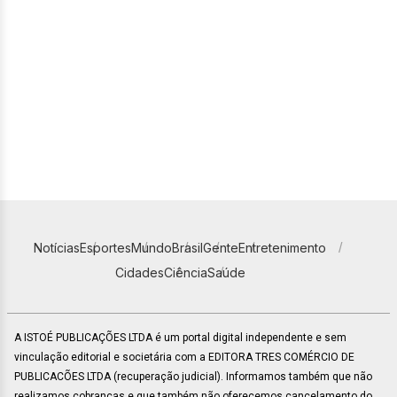
Notícias
Esportes
Mundo
Brasil
Gente
Entretenimento
Cidades
Ciência
Saúde
A ISTOÉ PUBLICAÇÕES LTDA é um portal digital independente e sem
vinculação editorial e societária com a EDITORA TRES COMÉRCIO DE
PUBLICACÕES LTDA (recuperação judicial). Informamos também que não
realizamos cobranças e que também não oferecemos cancelamento do