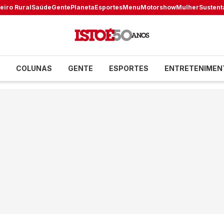
eiro Rural
Saúde
Gente
Planeta
Esportes
Menu
Motorshow
Mulher
Sustent
COLUNAS
GENTE
ESPORTES
ENTRETENIMEN