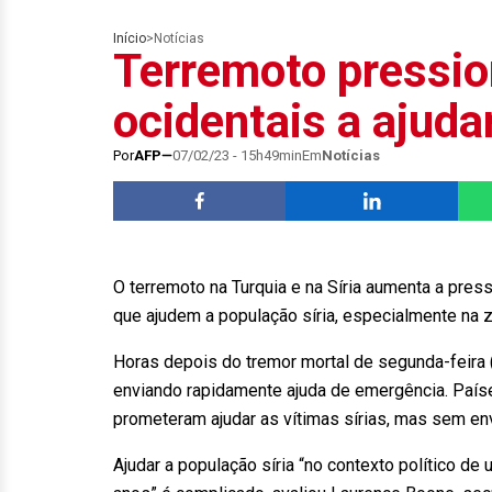
Início
>
Notícias
Terremoto pressi
ocidentais a ajuda
Por
AFP
07/02/23 - 15h49min
Em
Notícias
O terremoto na Turquia e na Síria aumenta a pres
que ajudem a população síria, especialmente na zo
Horas depois do tremor mortal de segunda-feira (
enviando rapidamente ajuda de emergência. Paí
prometeram ajudar as vítimas sírias, mas sem env
Ajudar a população síria “no contexto político d