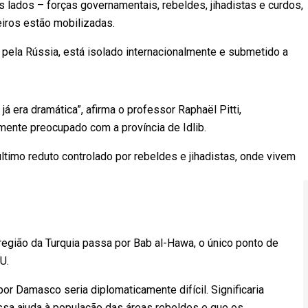
s lados – forças governamentais, rebeldes, jihadistas e curdos,
eiros estão mobilizadas.
 pela Rússia, está isolado internacionalmente e submetido a
já era dramática”, afirma o professor Raphaël Pitti,
ente preocupado com a província de Idlib.
timo reduto controlado por rebeldes e jihadistas, onde vivem
região da Turquia passa por Bab al-Hawa, o único ponto de
U.
 por Damasco seria diplomaticamente difícil. Significaria
ssa ajuda à população das áreas rebeldes e que os