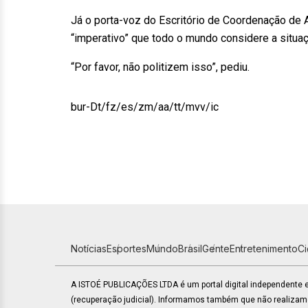
Já o porta-voz do Escritório de Coordenação de 
“imperativo” que todo o mundo considere a situa
“Por favor, não politizem isso”, pediu.
bur-Dt/fz/es/zm/aa/tt/mvv/ic
Notícias
Esportes
Mundo
Brasil
Gente
Entretenimento
C
A ISTOÉ PUBLICAÇÕES LTDA é um portal digital independente
(recuperação judicial). Informamos também que não realiza