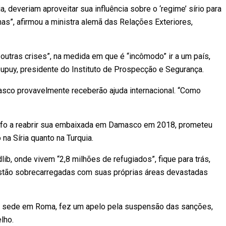
a, deveriam aproveitar sua influência sobre o ‘regime’ sírio para
mas”, afirmou a ministra alemã das Relações Exteriores,
utras crises”, na medida em que é “incômodo” ir a um país,
upuy, presidente do Instituto de Prospecção e Segurança.
asco provavelmente receberão ajuda internacional. “Como
olfo a reabrir sua embaixada em Damasco em 2018, prometeu
na Síria quanto na Turquia.
ib, onde vivem “2,8 milhões de refugiados”, fique para trás,
estão sobrecarregadas com suas próprias áreas devastadas
om sede em Roma, fez um apelo pela suspensão das sanções,
lho.