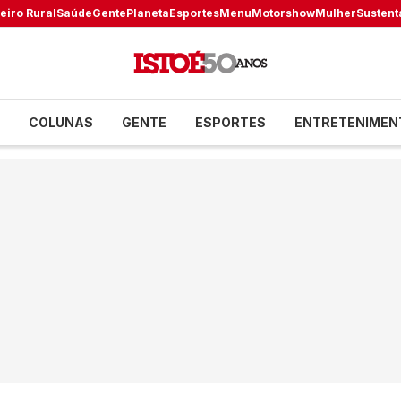
eiro Rural
Saúde
Gente
Planeta
Esportes
Menu
Motorshow
Mulher
Sustent
COLUNAS
GENTE
ESPORTES
ENTRETENIMEN