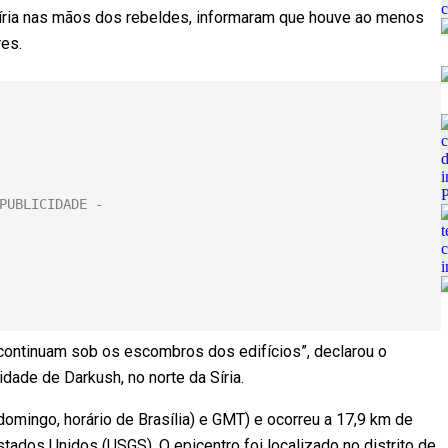
íria nas mãos dos rebeldes, informaram que houve ao menos
es.
 continuam sob os escombros dos edifícios”, declarou o
idade de Darkush, no norte da Síria.
omingo, horário de Brasília) e GMT) e ocorreu a 17,9 km de
ados Unidos (USGS). O epicentro foi localizado no distrito de