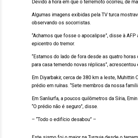
Devido à hora em que o terremoto ocorreu, de m
Algumas imagens exibidas pela TV turca mostrav
observando os socorristas.
“Achamos que fosse o apocalipse”, disse à AFP 
epicentro do tremor.
“Estamos do lado de fora desde as quatro horas 
para casa temendo novas réplicas”, acrescentou 
Em Diyarbakir, cerca de 380 km a leste, Muhitti
prédio em ruínas. “Sete membros da nossa famíl
Em Sanliurfa, a poucos quilômetros da Síria, Emin
“O prédio não é seguro”, disse.
– “Todo o edifício desabou” –
Este sismo foi o maior na Turquia desde o terre