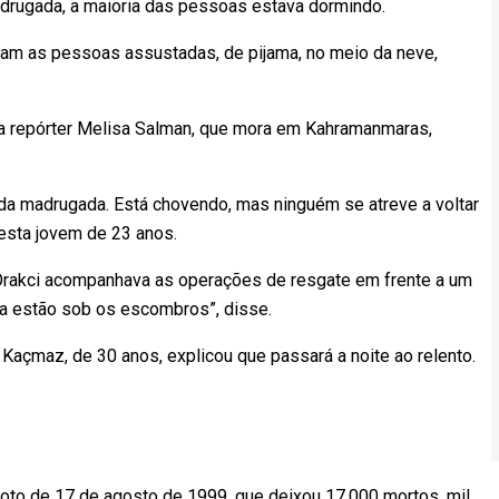
adrugada, a maioria das pessoas estava dormindo.
am as pessoas assustadas, de pijama, no meio da neve,
a repórter Melisa Salman, que mora em Kahramanmaras,
da madrugada. Está chovendo, mas ninguém se atreve a voltar
esta jovem de 23 anos.
n Orakci acompanhava as operações de resgate em frente a um
ia estão sob os escombros”, disse.
 Kaçmaz, de 30 anos, explicou que passará a noite ao relento.
moto de 17 de agosto de 1999, que deixou 17.000 mortos, mil