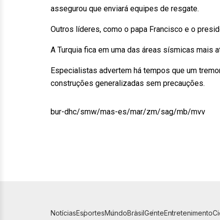
assegurou que enviará equipes de resgate.
Outros líderes, como o papa Francisco e o presid
A Turquia fica em uma das áreas sísmicas mais a
Especialistas advertem há tempos que um tremor
construções generalizadas sem precauções.
bur-dhc/smw/mas-es/mar/zm/sag/mb/mvv
Notícias
Esportes
Mundo
Brasil
Gente
Entretenimento
C