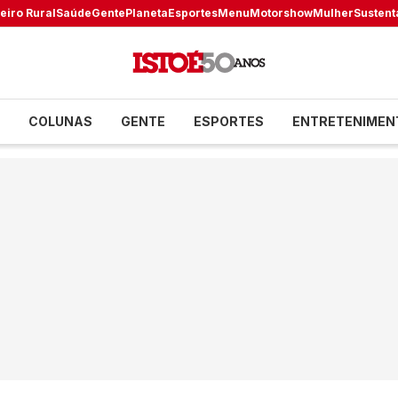
eiro Rural
Saúde
Gente
Planeta
Esportes
Menu
Motorshow
Mulher
Sustent
COLUNAS
GENTE
ESPORTES
ENTRETENIMEN