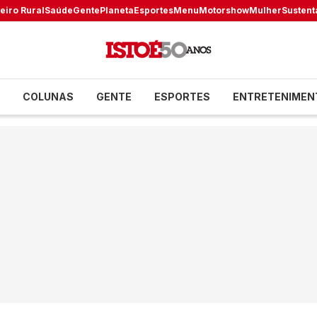
eiro Rural
Saúde
Gente
Planeta
Esportes
Menu
Motorshow
Mulher
Sustent
COLUNAS
GENTE
ESPORTES
ENTRETENIMEN