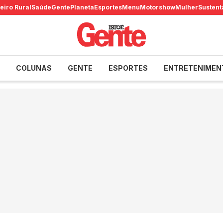
eiro Rural
Saúde
Gente
Planeta
Esportes
Menu
Motorshow
Mulher
Sustent
COLUNAS
GENTE
ESPORTES
ENTRETENIMEN