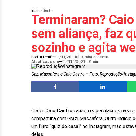
Início
>
Gente
Terminaram? Caio 
sem aliança, faz q
sozinho e agita w
Por
Da IstoÉ
09/11/20 - 18h03min
Em
Gente
Atualizado em
09/11/20 - 21h01min
Gazi Massafera e Caio Castro
Foto: Reprodução/Insta
O ator
Caio Castro
causou especulações nas red
compartilha com Grazi Massafera. Outro indício d
um filtro “quiz de casal” no Instagram, mas est
delas.