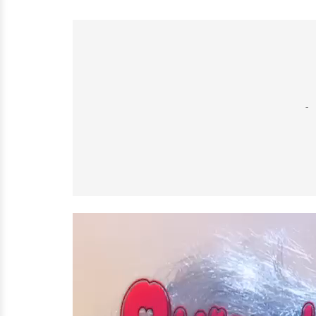
Tocador
de
vídeo