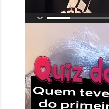
00:00
Tocador
de
vídeo