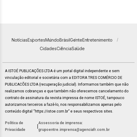
Notícias
Esportes
Mundo
Brasil
Gente
Entretenimento
Cidades
Ciência
Saúde
A ISTOÉ PUBLICAÇÕES LTDA é um portal digital independente e sem
vinculação editorial e societária com a EDITORA TRES COMÉRCIO DE
PUBLICACÕES LTDA (recuperação judicial). Informamos também que não
realizamos cobranças e que também não oferecemos cancelamento do
contrato de assinatura da revista impressa de nome ISTOÉ, tampouco
autorizamos terceiros a fazê-lo, nos responsabilizamos apenas pelo
conteúdo digital “https://istoe.com.br” e seus respectivos sites.
Política de
Assessoria de imprensa:
|
Privacidade
grupoentre.imprensa@agenciafr.com.br