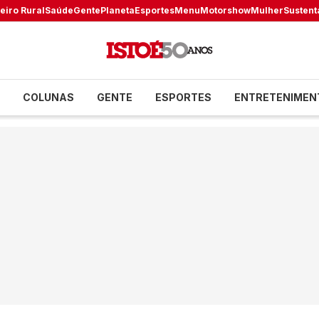
eiro Rural
Saúde
Gente
Planeta
Esportes
Menu
Motorshow
Mulher
Sustent
COLUNAS
GENTE
ESPORTES
ENTRETENIMEN