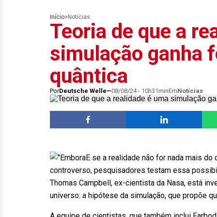
Início
>
Notícias
Teoria de que a re
simulação ganha fô
quântica
Por
Deutsche Welle
08/08/24 - 10h31min
Em
Notícias
E se a realidade não for nada mais 
controverso, pesquisadores testam essa possibil
Thomas Campbell, ex-cientista da Nasa, está in
universo: a hipótese da simulação, que propõe q
A equipe de cientistas, que também inclui Farbod