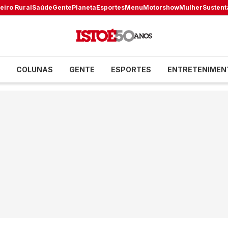
eiro Rural
Saúde
Gente
Planeta
Esportes
Menu
Motorshow
Mulher
Sustent
COLUNAS
GENTE
ESPORTES
ENTRETENIMEN