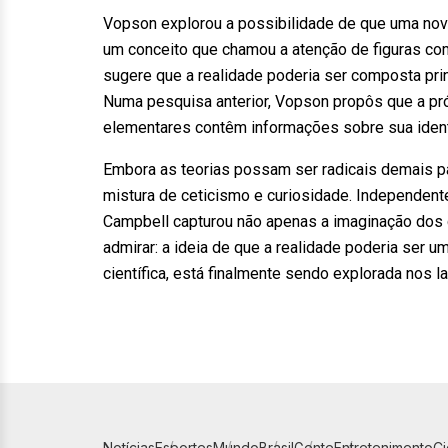
Vopson explorou a possibilidade de que uma nova 
um conceito que chamou a atenção de figuras com
sugere que a realidade poderia ser composta pri
Numa pesquisa anterior, Vopson propôs que a pró
elementares contêm informações sobre sua iden
Embora as teorias possam ser radicais demais pa
mistura de ceticismo e curiosidade. Independent
Campbell capturou não apenas a imaginação dos c
admirar: a ideia de que a realidade poderia ser 
científica, está finalmente sendo explorada nos la
Notícias
Esportes
Mundo
Brasil
Gente
Entretenimento
C