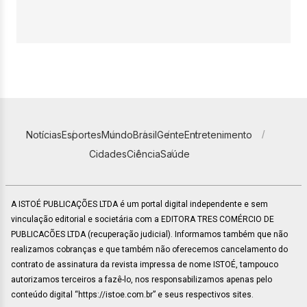
Notícias
Esportes
Mundo
Brasil
Gente
Entretenimento
Cidades
Ciência
Saúde
A ISTOÉ PUBLICAÇÕES LTDA é um portal digital independente e sem
vinculação editorial e societária com a EDITORA TRES COMÉRCIO DE
PUBLICACÕES LTDA (recuperação judicial). Informamos também que não
realizamos cobranças e que também não oferecemos cancelamento do
contrato de assinatura da revista impressa de nome ISTOÉ, tampouco
autorizamos terceiros a fazê-lo, nos responsabilizamos apenas pelo
conteúdo digital “https://istoe.com.br” e seus respectivos sites.