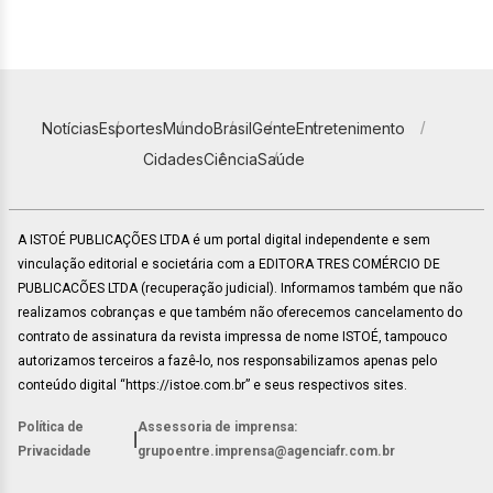
Notícias
Esportes
Mundo
Brasil
Gente
Entretenimento
Cidades
Ciência
Saúde
A ISTOÉ PUBLICAÇÕES LTDA é um portal digital independente e sem
vinculação editorial e societária com a EDITORA TRES COMÉRCIO DE
PUBLICACÕES LTDA (recuperação judicial). Informamos também que não
realizamos cobranças e que também não oferecemos cancelamento do
contrato de assinatura da revista impressa de nome ISTOÉ, tampouco
autorizamos terceiros a fazê-lo, nos responsabilizamos apenas pelo
conteúdo digital “https://istoe.com.br” e seus respectivos sites.
Política de
Assessoria de imprensa:
|
Privacidade
grupoentre.imprensa@agenciafr.com.br