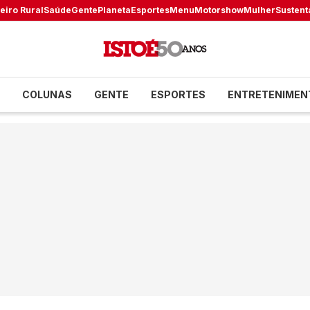
eiro Rural
Saúde
Gente
Planeta
Esportes
Menu
Motorshow
Mulher
Sustent
COLUNAS
GENTE
ESPORTES
ENTRETENIMEN