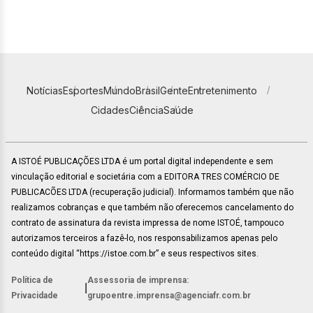
Notícias
Esportes
Mundo
Brasil
Gente
Entretenimento
Cidades
Ciência
Saúde
A ISTOÉ PUBLICAÇÕES LTDA é um portal digital independente e sem
vinculação editorial e societária com a EDITORA TRES COMÉRCIO DE
PUBLICACÕES LTDA (recuperação judicial). Informamos também que não
realizamos cobranças e que também não oferecemos cancelamento do
contrato de assinatura da revista impressa de nome ISTOÉ, tampouco
autorizamos terceiros a fazê-lo, nos responsabilizamos apenas pelo
conteúdo digital “https://istoe.com.br” e seus respectivos sites.
Política de
Assessoria de imprensa:
|
Privacidade
grupoentre.imprensa@agenciafr.com.br