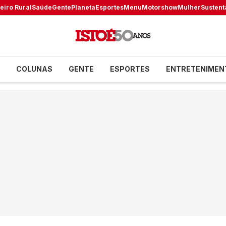
eiro Rural
Saúde
Gente
Planeta
Esportes
Menu
Motorshow
Mulher
Sustent
COLUNAS
GENTE
ESPORTES
ENTRETENIMEN