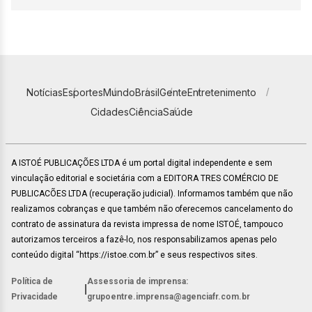
Notícias
Esportes
Mundo
Brasil
Gente
Entretenimento
Cidades
Ciência
Saúde
A ISTOÉ PUBLICAÇÕES LTDA é um portal digital independente e sem
vinculação editorial e societária com a EDITORA TRES COMÉRCIO DE
PUBLICACÕES LTDA (recuperação judicial). Informamos também que não
realizamos cobranças e que também não oferecemos cancelamento do
contrato de assinatura da revista impressa de nome ISTOÉ, tampouco
autorizamos terceiros a fazê-lo, nos responsabilizamos apenas pelo
conteúdo digital “https://istoe.com.br” e seus respectivos sites.
Política de
Assessoria de imprensa:
|
Privacidade
grupoentre.imprensa@agenciafr.com.br