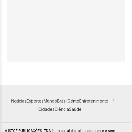
Notícias
Esportes
Mundo
Brasil
Gente
Entretenimento
Cidades
Ciência
Saúde
A ISTOÉ PUBLICAÇÕES LTDA é um portal digital independente e sem