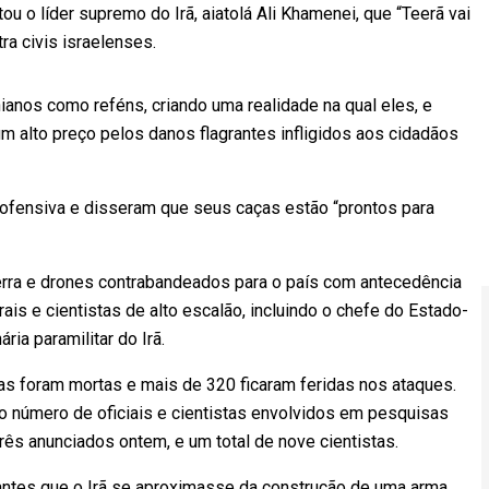
tou o líder supremo do Irã, aiatolá Ali Khamenei, que “Teerã vai
ra civis israelenses.
nianos como reféns, criando uma realidade na qual eles, e
 alto preço pelos danos flagrantes infligidos aos cidadãos
 ofensiva e disseram que seus caças estão “prontos para
uerra e drones contrabandeados para o país com antecedência
ais e cientistas de alto escalão, incluindo o chefe do Estado-
ia paramilitar do Irã.
s foram mortas e mais de 320 ficaram feridas nos ataques.
 o número de oficiais e cientistas envolvidos em pesquisas
rês anunciados ontem, e um total de nove cientistas.
antes que o Irã se aproximasse da construção de uma arma