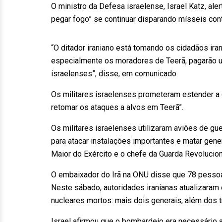
O ministro da Defesa israelense, Israel Katz, aler
pegar fogo” se continuar disparando mísseis cont
“O ditador iraniano está tomando os cidadãos ira
especialmente os moradores de Teerã, pagarão um
israelenses”, disse, em comunicado.
Os militares israelenses prometeram estender a
retomar os ataques a alvos em Teerã”.
Os militares israelenses utilizaram aviões de g
para atacar instalações importantes e matar gener
Maior do Exército e o chefe da Guarda Revolucionár
O embaixador do Irã na ONU disse que 78 pessoa
Neste sábado, autoridades iranianas atualizaram
nucleares mortos: mais dois generais, além dos t
Israel afirmou que o bombardeio era necessário 