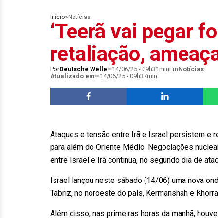
Início
>
Notícias
‘Teerã vai pegar f
retaliação, ameaça
Por
Deutsche Welle
14/06/25 - 09h31min
Em
Notícias
Atualizado em
14/06/25 - 09h37min
Ataques e tensão entre Irã e Israel persistem 
para além do Oriente Médio. Negociações nucle
entre Israel e Irã continua, no segundo dia de ata
Israel lançou neste sábado (14/06) uma nova ond
Tabriz, no noroeste do país, Kermanshah e Khorr
Além disso, nas primeiras horas da manhã, houv