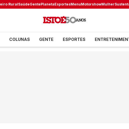
eiro Rural
Saúde
Gente
Planeta
Esportes
Menu
Motorshow
Mulher
Sustent
COLUNAS
GENTE
ESPORTES
ENTRETENIMEN