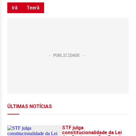
Irã
Teerã