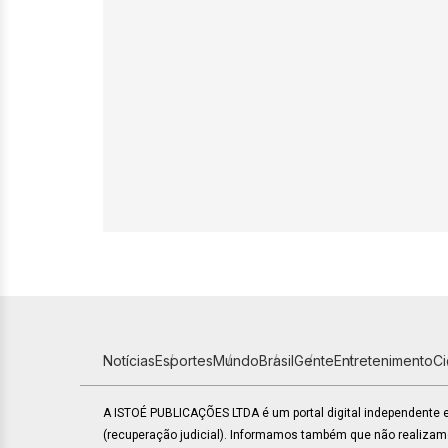
Notícias
Esportes
Mundo
Brasil
Gente
Entretenimento
C
A ISTOÉ PUBLICAÇÕES LTDA é um portal digital independente
(recuperação judicial). Informamos também que não realiza