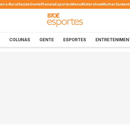
eiro Rural
Saúde
Gente
Planeta
Esportes
Menu
Motorshow
Mulher
Sustent
COLUNAS
GENTE
ESPORTES
ENTRETENIMEN